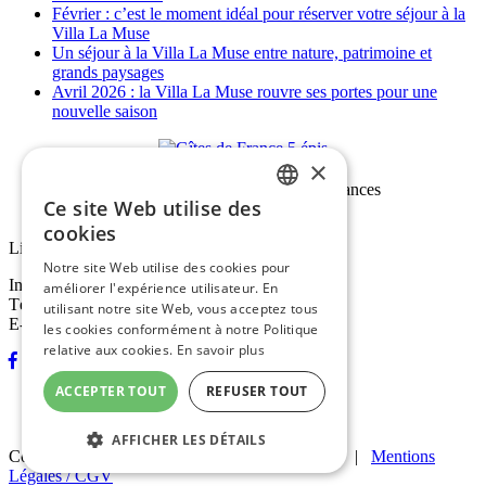
Février : c’est le moment idéal pour réserver votre séjour à la
Villa La Muse
Un séjour à la Villa La Muse entre nature, patrimoine et
grands paysages
Avril 2026 : la Villa La Muse rouvre ses portes pour une
nouvelle saison
×
Ce site Web utilise des
FRENCH
cookies
Lieu-dit La Muse, D907, 12720 Mostuéjouls
ENGLISH
Notre site Web utilise des cookies pour
Information / Réservation :
améliorer l'expérience utilisateur. En
Tél. : +33 (0)6 33 41 77 48
utilisant notre site Web, vous acceptez tous
E-mail :
villalamuse@outlook.com
les cookies conformément à notre Politique
relative aux cookies.
En savoir plus
ACCEPTER TOUT
REFUSER TOUT
AFFICHER LES DÉTAILS
Copyright © 2026 Villa La Muse
|
Connexion
|
Mentions
Légales / CGV