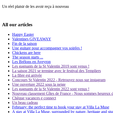
Un réel plaisir de les avoir reçu à nouveau
All our articles
Happy Easter
Valentines GIVEAWAY
Fin de la saison
Une guitare pour accompagner vos soirées !
Chickens are here
The season starts ...
Les Brélons en Aveyron
Les gagnants de la St Valentin 2019 sont venus !
La saison 2021 se termine avec le festival des Templiers
La fibre est arrivée
Concours St Valentin 2022 - Retrouvez nous sur instagram
Une ouverture 2022 sous la neige
Les gagnants de la St Valentin 2022 sont venus !
Nouveau classement Gîtes de France - Nous sommes heureux de 
Chèque vacances e connect
Un beau cadeau
February: the perfect time to book your stay at Villa La Muse
A stay at Villa La Muse, surrounded by nature, heritage and st